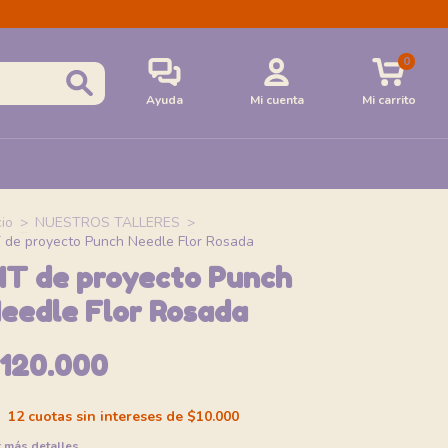
0
Ayuda
Mi cuenta
Mi carrito
cio
>
NUESTROS TALLERES
>
T de proyecto Punch Needle Flor Rosada
IT de proyecto Punch
eedle Flor Rosada
$120.000
12
cuotas sin intereses de
$10.000
 más detalles