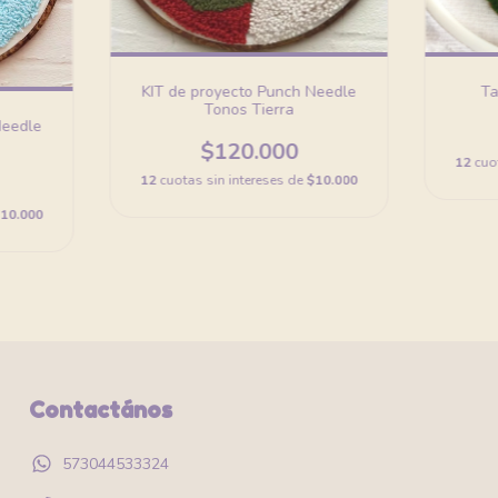
KIT de proyecto Punch Needle
Ta
Tonos Tierra
Needle
$120.000
12
cuo
12
cuotas sin intereses de
$10.000
10.000
Contactános
573044533324