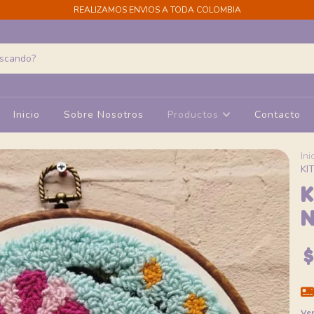
REALIZAMOS ENVIOS A TODA COLOMBIA
Inicio
Sobre Nosotros
Productos
Contacto
Ini
KI
K
N
Ver