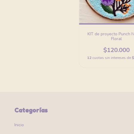
KIT de proyecto Punch 
Floral
$120.000
12
cuotas sin intereses de
$
Categorías
Inicio