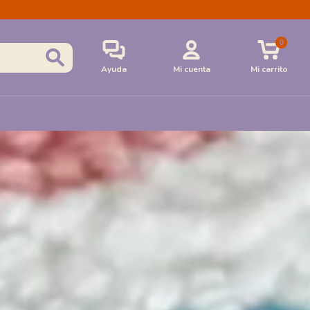
0
Ayuda
Mi cuenta
Mi carrito