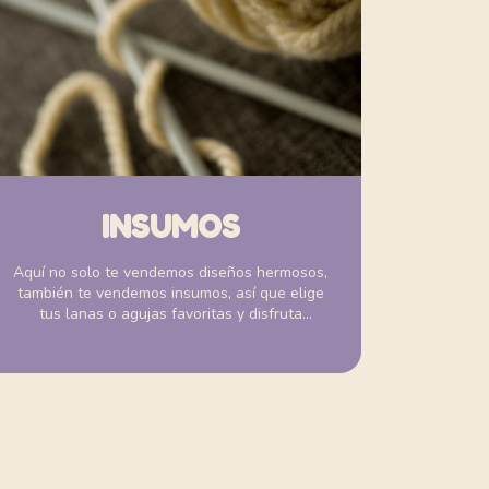
INSUMOS
Aquí no solo te vendemos diseños hermosos,
también te vendemos insumos, así que elige
tus lanas o agujas favoritas y disfruta
creando.