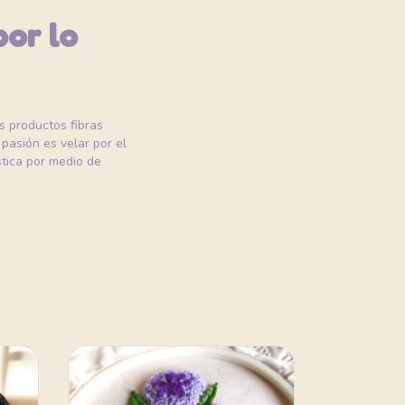
por lo
 productos fibras
pasión es velar por el
stica por medio de
10% OFF
COMPRANDO 