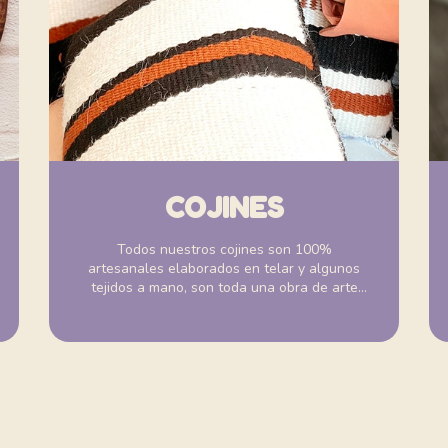
COJINES
Todos nuestros cojines son 100%
artesanales elaborados en telar y algunos
tejidos a mano, son toda una obra de arte
¡Elige tu favorito!