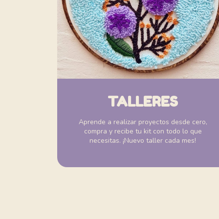
TALLERES
Aprende a realizar proyectos desde cero,
compra y recibe tu kit con todo lo que
necesitas. ¡Nuevo taller cada mes!